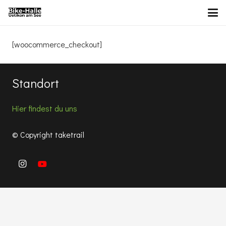
[woocommerce_checkout]
Standort
Hier findest du uns
© Copyright taketrail